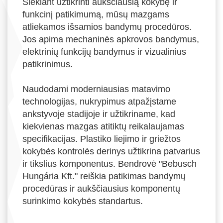
Siekiant užtikrinti aukščiausią kokybę ir
funkcinį patikimumą, mūsų mazgams
atliekamos išsamios bandymų procedūros.
Jos apima mechaninės apkrovos bandymus,
elektrinių funkcijų bandymus ir vizualinius
patikrinimus.
Naudodami moderniausias matavimo
technologijas, nukrypimus atpažįstame
ankstyvoje stadijoje ir užtikriname, kad
kiekvienas mazgas atitiktų reikalaujamas
specifikacijas. Plastiko liejimo ir griežtos
kokybės kontrolės derinys užtikrina patvarius
ir tikslius komponentus. Bendrovė "Bebusch
Hungária Kft." reiškia patikimas bandymų
procedūras ir aukščiausius komponentų
surinkimo kokybės standartus.