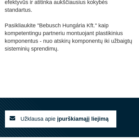
efektyvūs ir atitinka aukščiausius kokybės
standartus.
Pasikliaukite "Bebusch Hungária Kft." kaip
kompetentingu partneriu montuojant plastikinius
komponentus - nuo atskirų komponentų iki užbaigtų
sisteminių sprendimų.
Užklausa apie
įpurškiamąjį liejimą