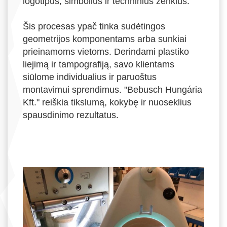
logotipus, simbolius ir techninius ženklus.
Šis procesas ypač tinka sudėtingos
geometrijos komponentams arba sunkiai
prieinamoms vietoms. Derindami plastiko
liejimą ir tampografiją, savo klientams
siūlome individualius ir paruoštus
montavimui sprendimus. "Bebusch Hungária
Kft." reiškia tikslumą, kokybę ir nuoseklius
spausdinimo rezultatus.