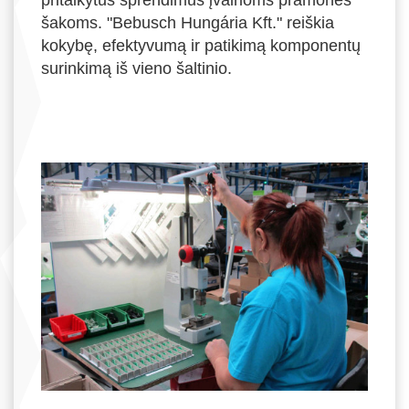
pritaikytus sprendimus įvairioms pramonės
šakoms. "Bebusch Hungária Kft." reiškia
kokybę, efektyvumą ir patikimą komponentų
surinkimą iš vieno šaltinio.