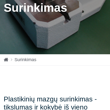
Surinkimas
H
Surinkimas
o
m
e
Plastikinių mazgų surinkimas -
tikslumas ir kokybė iš vieno