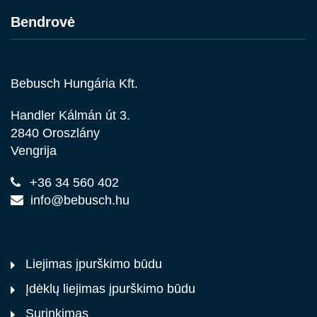
Bendrovė
Bebusch Hungária Kft.
Handler Kálmán út 3.
2840 Oroszlány
Vengrija
+36 34 560 402
info@bebusch.hu
Liejimas įpurškimo būdu
Įdėklų liejimas įpurškimo būdu
Surinkimas