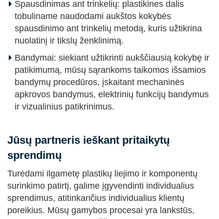
Spausdinimas ant trinkelių: plastikines dalis
tobuliname naudodami aukštos kokybės
spausdinimo ant trinkelių metodą, kuris užtikrina
nuolatinį ir tikslų ženklinimą.
Bandymai: siekiant užtikrinti aukščiausią kokybę ir
patikimumą, mūsų sąrankoms taikomos išsamios
bandymų procedūros, įskaitant mechaninės
apkrovos bandymus, elektrinių funkcijų bandymus
ir vizualinius patikrinimus.
Jūsų partneris ieškant pritaikytų
sprendimų
Turėdami ilgametę plastikų liejimo ir komponentų
surinkimo patirtį, galime įgyvendinti individualius
sprendimus, atitinkančius individualius klientų
poreikius. Mūsų gamybos procesai yra lankstūs,