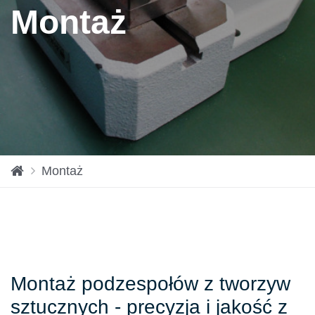
Montaż
St
Montaż
ro
na
st
ar
to
w
Montaż podzespołów z tworzyw
a
sztucznych - precyzja i jakość z