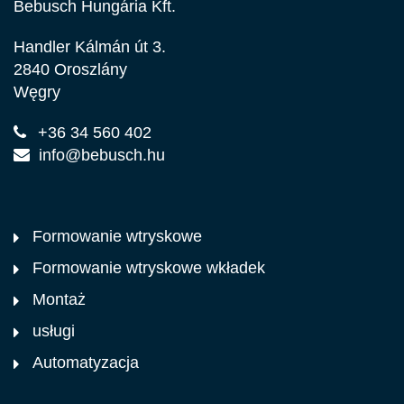
Bebusch Hungária Kft.
Handler Kálmán út 3.
2840 Oroszlány
Węgry
+36 34 560 402
info@bebusch.hu
Formowanie wtryskowe
Formowanie wtryskowe wkładek
Montaż
usługi
Automatyzacja