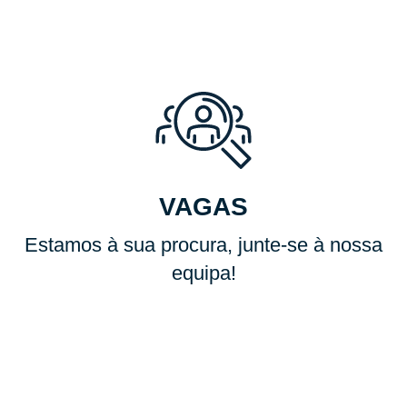
in
a
ini
ci
al
VAGAS
Estamos à sua procura, junte-se à nossa
equipa!