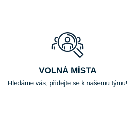
pn
í
str
án
ka
VOLNÁ MÍSTA
Hledáme vás, přidejte se k našemu týmu!