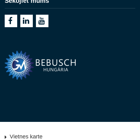
Sekojiet mums
Vietnes karte