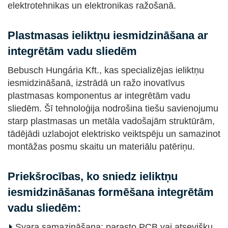
elektrotehnikas un elektronikas ražošanā.
Plastmasas ieliktņu iesmidzināšana ar
integrētām vadu sliedēm
Bebusch Hungária Kft., kas specializējas ieliktņu
iesmidzināšanā, izstrādā un ražo inovatīvus
plastmasas komponentus ar integrētām vadu
sliedēm. Šī tehnoloģija nodrošina tiešu savienojumu
starp plastmasas un metāla vadošajām struktūrām,
tādējādi uzlabojot elektrisko veiktspēju un samazinot
montāžas posmu skaitu un materiālu patēriņu.
Priekšrocības, ko sniedz ieliktņu
iesmidzināšanas formēšana integrētām
vadu sliedēm:
Svara samazināšana: parasto PCB vai atsevišķu