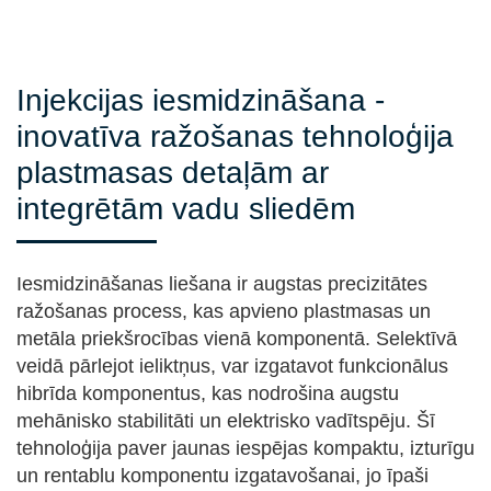
e
Injekcijas iesmidzināšana -
inovatīva ražošanas tehnoloģija
plastmasas detaļām ar
integrētām vadu sliedēm
Iesmidzināšanas liešana ir augstas precizitātes
ražošanas process, kas apvieno plastmasas un
metāla priekšrocības vienā komponentā. Selektīvā
veidā pārlejot ieliktņus, var izgatavot funkcionālus
hibrīda komponentus, kas nodrošina augstu
mehānisko stabilitāti un elektrisko vadītspēju. Šī
tehnoloģija paver jaunas iespējas kompaktu, izturīgu
un rentablu komponentu izgatavošanai, jo īpaši