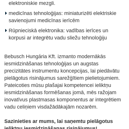
elektroniskie mezgli.
medicīnas tehnoloģijas: miniaturizēti elektriskie
savienojumi medicīnas ierīcēm
Rūpnieciskā elektronika: vadības ierīces un
korpusi ar integrētu vadu sliežu tehnoloģiju
Bebusch Hungária Kft. izmanto modernākās
iesmidzināšanas tehnoloģijas un augstas
precizitātes instrumentu koncepcijas, lai piedāvātu
pielāgotus risinājumus sarežģītiem pielietojumiem.
Pateicoties mūsu plašajai kompetencei ieliktņu
iesmidzināšanas formēšanas jomā, mēs ražojam
inovatīvus plastmasas komponentus ar integrētiem
vadu celiņiem visdažādākajām nozarēm.
Sazinieties ar mums, lai saņemtu pielāgotus
ieliktņu iesmidzināšanas risinājumus!