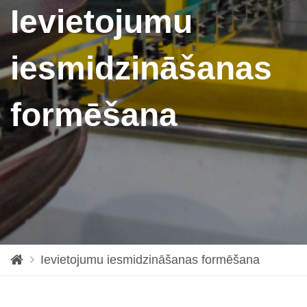
Ievietojumu
iesmidzināšanas
formēšana
H
Ievietojumu iesmidzināšanas formēšana
o
m