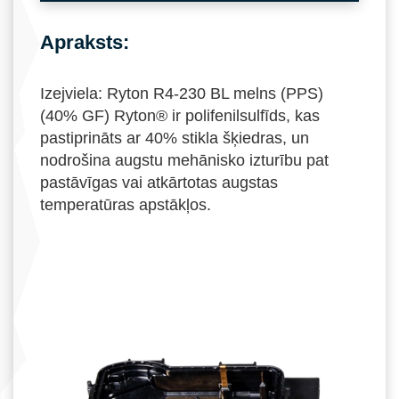
Apraksts:
Izejviela: Ryton R4-230 BL melns (PPS)
(40% GF) Ryton® ir polifenilsulfīds, kas
pastiprināts ar 40% stikla šķiedras, un
nodrošina augstu mehānisko izturību pat
pastāvīgas vai atkārtotas augstas
temperatūras apstākļos.