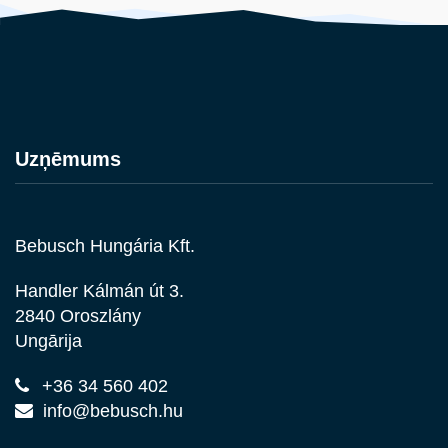
Uzņēmums
Bebusch Hungária Kft.
Handler Kálmán út 3.
2840 Oroszlány
Ungārija
+36 34 560 402
info@bebusch.hu