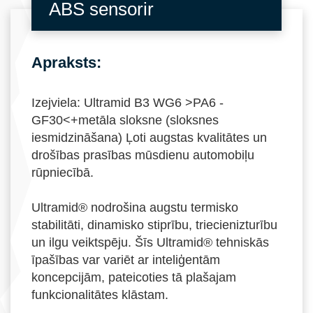
ABS sensorir
Apraksts:
Izejviela: Ultramid B3 WG6 >PA6 -
GF30<+metāla sloksne (sloksnes
iesmidzināšana) Ļoti augstas kvalitātes un
drošības prasības mūsdienu automobiļu
rūpniecībā.
Ultramid® nodrošina augstu termisko
stabilitāti, dinamisko stiprību, triecienizturību
un ilgu veiktspēju. Šīs Ultramid® tehniskās
īpašības var variēt ar inteliģentām
koncepcijām, pateicoties tā plašajam
funkcionalitātes klāstam.