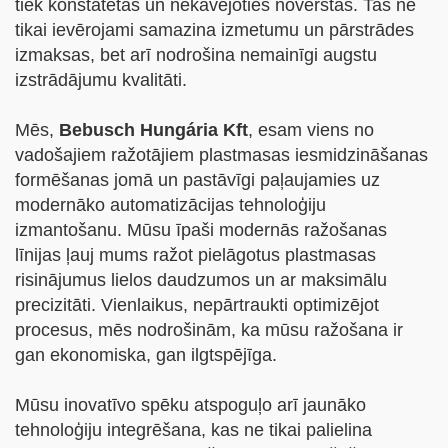
tiek konstatētas un nekavējoties novērstas. Tas ne
tikai ievērojami samazina izmetumu un pārstrādes
izmaksas, bet arī nodrošina nemainīgi augstu
izstrādājumu kvalitāti.
Mēs,
Bebusch Hungária Kft
, esam viens no
vadošajiem ražotājiem plastmasas iesmidzināšanas
formēšanas jomā un pastāvīgi paļaujamies uz
modernāko automatizācijas tehnoloģiju
izmantošanu. Mūsu īpaši modernās ražošanas
līnijas ļauj mums ražot pielāgotus plastmasas
risinājumus lielos daudzumos un ar maksimālu
precizitāti. Vienlaikus, nepārtraukti optimizējot
procesus, mēs nodrošinām, ka mūsu ražošana ir
gan ekonomiska, gan ilgtspējīga.
Mūsu inovatīvo spēku atspoguļo arī jaunāko
tehnoloģiju integrēšana, kas ne tikai palielina