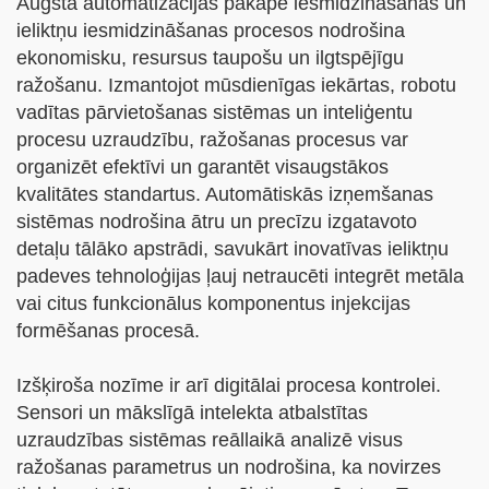
Augsta automatizācijas pakāpe iesmidzināšanas un
ieliktņu iesmidzināšanas procesos nodrošina
ekonomisku, resursus taupošu un ilgtspējīgu
ražošanu. Izmantojot mūsdienīgas iekārtas, robotu
vadītas pārvietošanas sistēmas un inteliģentu
procesu uzraudzību, ražošanas procesus var
organizēt efektīvi un garantēt visaugstākos
kvalitātes standartus. Automātiskās izņemšanas
sistēmas nodrošina ātru un precīzu izgatavoto
detaļu tālāko apstrādi, savukārt inovatīvas ieliktņu
padeves tehnoloģijas ļauj netraucēti integrēt metāla
vai citus funkcionālus komponentus injekcijas
formēšanas procesā.
Izšķiroša nozīme ir arī digitālai procesa kontrolei.
Sensori un mākslīgā intelekta atbalstītas
uzraudzības sistēmas reāllaikā analizē visus
ražošanas parametrus un nodrošina, ka novirzes