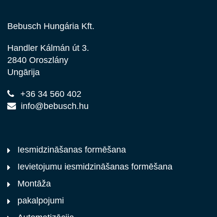
Bebusch Hungária Kft.
Handler Kálmán út 3.
2840 Oroszlány
Ungārija
+36 34 560 402
info@bebusch.hu
Iesmidzināšanas formēšana
Ievietojumu iesmidzināšanas formēšana
Montāža
pakalpojumi