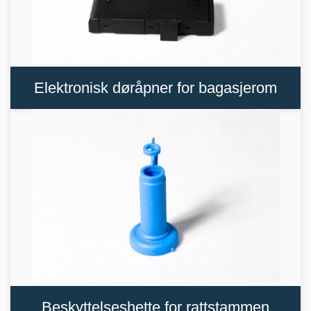
Elektronisk døråpner for bagasjerom
Beskyttelseshette for rattstammen