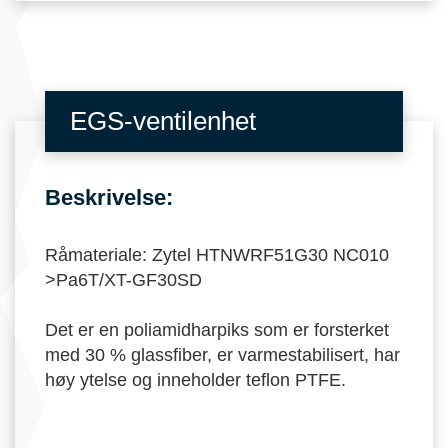
EGS-ventilenhet
Beskrivelse:
Råmateriale: Zytel HTNWRF51G30 NC010
>Pa6T/XT-GF30SD
Det er en poliamidharpiks som er forsterket
med 30 % glassfiber, er varmestabilisert, har
høy ytelse og inneholder teflon PTFE.