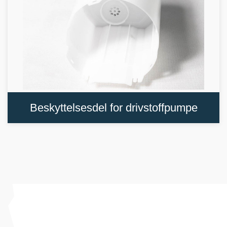
Beskyttelsesdel for drivstoffpumpe