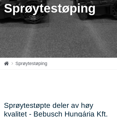
Sprøytestøping
H
Sprøytestøping
o
m
e
Sprøytestøpte deler av høy
kvalitet - Bebusch Hungária Kft.