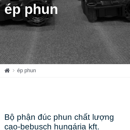
ép phun
H
ép phun
o
m
e
Bộ phận đúc phun chất lượng
cao-bebusch hungária kft.