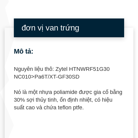
đơn vị van trứng
Mô tả:
Nguyên liệu thô: Zytel HTNWRF51G30
NC010>Pa6T/XT-GF30SD
Nó là một nhựa poliamide được gia cố bằng
30% sợi thủy tinh, ổn định nhiệt, có hiệu
suất cao và chứa teflon ptfe.