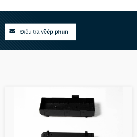
Điều tra về
ép phun