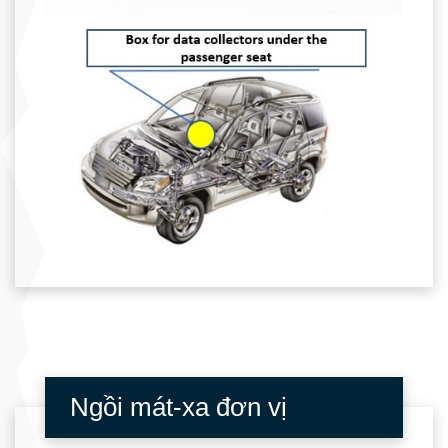
Ngồi mát-xa đơn vị