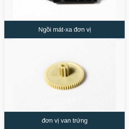
Ngồi mát-xa đơn vị
đơn vị van trứng