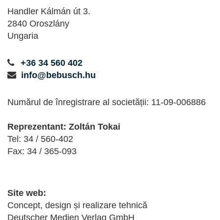
Handler Kálmán út 3.
2840 Oroszlány
Ungaria
+36 34 560 402
info@bebusch.hu
Numărul de înregistrare al societății: 11-09-006886
Reprezentant: Zoltán Tokai
Tel: 34 / 560-402
Fax: 34 / 365-093
Site web:
Concept, design și realizare tehnică
Deutscher Medien Verlag GmbH