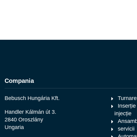
Compania
Bebusch Hungária Kft.
Turnare 
Inserție
Handler Kálmán út 3.
injecție
2840 Oroszlány
Ansamb
Ungaria
servicii
Automat