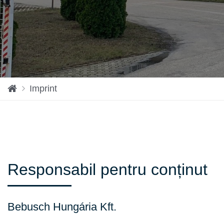
H
Imprint
o
m
e
Responsabil pentru conținut
Bebusch Hungária Kft.