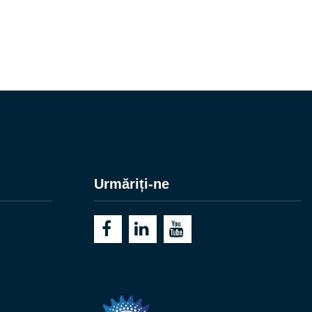
Urmăriți-ne