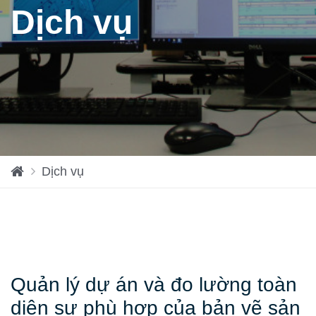
Dịch vụ
H
Dịch vụ
o
m
e
Quản lý dự án và đo lường toàn
diện sự phù hợp của bản vẽ sản