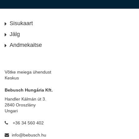
Sisukaart
Jälg
Andmekaitse
Võtke meiega ühendust
Keskus
Bebusch Hungária Kft.
Handler Kálmán út 3.
2840 Oroszlány
Ungari
+36 34 560 402
info@bebusch.hu