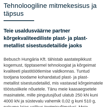
Tehnoloogiline mitmekesisus ja
täpsus
Teie usaldusväärne partner
kõrgekvaliteediliste plast- ja plast-
metallist sisestusdetailide jaoks
Bebusch Hungária Kft. tähistab aastatepikkust
kogemust, tipptasemel tehnoloogiat ja kõrgeimat
kvaliteeti plastitöötlemise valdkonnas. Tuntud
tootjana toodame kohandatud plast- ja plast-
metallist sisestusdetailid, mis vastavad kõrgeimatele
tööstuslikele nõuetele. Tänu meie kaasaegsetele
masinatele, mille pingutusjõud ulatub 250 kN kuni
4000 kN ja süstevalu vahemik 0,02 g kuni 510 g,