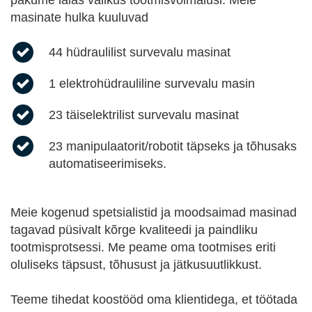
pakume laias valikus tootmisvõimalusi. Meie
masinate hulka kuuluvad
44 hüdraulilist survevalu masinat
1 elektrohüdrauliline survevalu masin
23 täiselektrilist survevalu masinat
23 manipulaatorit/robotit täpseks ja tõhusaks
automatiseerimiseks.
Meie kogenud spetsialistid ja moodsaimad masinad
tagavad püsivalt kõrge kvaliteedi ja paindliku
tootmisprotsessi. Me peame oma tootmises eriti
oluliseks täpsust, tõhusust ja jätkusuutlikkust.
Teeme tihedat koostööd oma klientidega, et töötada