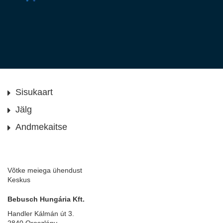
Sisukaart
Jälg
Andmekaitse
Võtke meiega ühendust
Keskus
Bebusch Hungária Kft.
Handler Kálmán út 3.