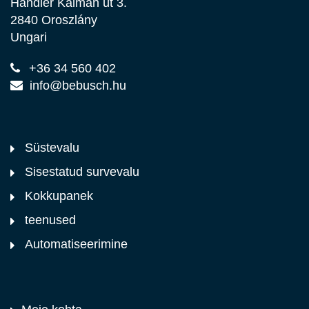
Handler Kálmán út 3.
2840 Oroszlány
Ungari
+36 34 560 402
info@bebusch.hu
Süstevalu
Sisestatud survevalu
Kokkupanek
teenused
Automatiseerimine