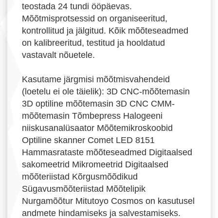
teostada 24 tundi ööpäevas.
Mõõtmisprotsessid on organiseeritud,
kontrollitud ja jälgitud. Kõik mõõteseadmed
on kalibreeritud, testitud ja hooldatud
vastavalt nõuetele.
Kasutame järgmisi mõõtmisvahendeid
(loetelu ei ole täielik): 3D CNC-mõõtemasin
3D optiline mõõtemasin 3D CNC CMM-
mõõtemasin Tõmbepress Halogeeni
niiskusanalüsaator Mõõtemikroskoobid
Optiline skanner Comet LED 8151
Hammasrataste mõõteseadmed Digitaalsed
sakomeetrid Mikromeetrid Digitaalsed
mõõteriistad Kõrgusmõõdikud
Sügavusmõõteriistad Mõõtelipik
Nurgamõõtur Mitutoyo Cosmos on kasutusel
andmete hindamiseks ja salvestamiseks.