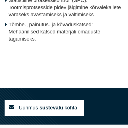
Statistiline protsessikontroll (SPC):
Tootmisprotsesside pidev jälgimine kõrvalekallete
varaseks avastamiseks ja vältimiseks.
Tõmbe-, painutus- ja kõvaduskatsed:
Mehaanilised katsed materjali omaduste
tagamiseks.
Uurimus
süstevalu
kohta