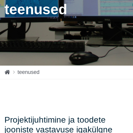
teenused
H
teenused
o
m
e
Projektijuhtimine ja toodete
jooniste vastavuse igakülgne