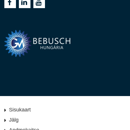
Sisukaart
Jälg