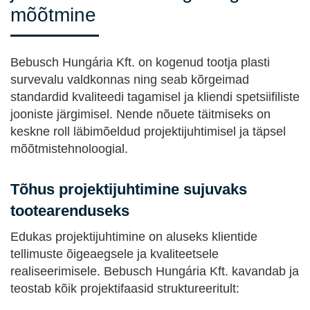
mõõtmine
Bebusch Hungária Kft. on kogenud tootja plasti
survevalu valdkonnas ning seab kõrgeimad
standardid kvaliteedi tagamisel ja kliendi spetsiifiliste
jooniste järgimisel. Nende nõuete täitmiseks on
keskne roll läbimõeldud projektijuhtimisel ja täpsel
mõõtmistehnoloogial.
Tõhus projektijuhtimine sujuvaks
tootearenduseks
Edukas projektijuhtimine on aluseks klientide
tellimuste õigeaegsele ja kvaliteetsele
realiseerimisele. Bebusch Hungária Kft. kavandab ja
teostab kõik projektifaasid struktureeritult: