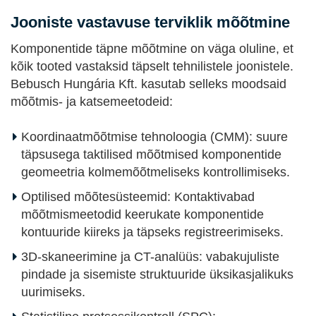
Jooniste vastavuse terviklik mõõtmine
Komponentide täpne mõõtmine on väga oluline, et
kõik tooted vastaksid täpselt tehnilistele joonistele.
Bebusch Hungária Kft. kasutab selleks moodsaid
mõõtmis- ja katsemeetodeid:
Koordinaatmõõtmise tehnoloogia (CMM): suure
täpsusega taktilised mõõtmised komponentide
geomeetria kolmemõõtmeliseks kontrollimiseks.
Optilised mõõtesüsteemid: Kontaktivabad
mõõtmismeetodid keerukate komponentide
kontuuride kiireks ja täpseks registreerimiseks.
3D-skaneerimine ja CT-analüüs: vabakujuliste
pindade ja sisemiste struktuuride üksikasjalikuks
uurimiseks.