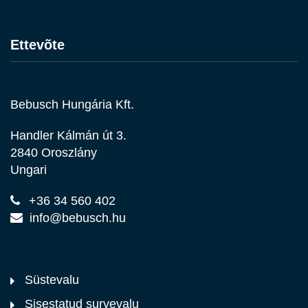
Ettevõte
Bebusch Hungária Kft.
Handler Kálmán út 3.
2840 Oroszlány
Ungari
+36 34 560 402
info@bebusch.hu
Süstevalu
Sisestatud survevalu