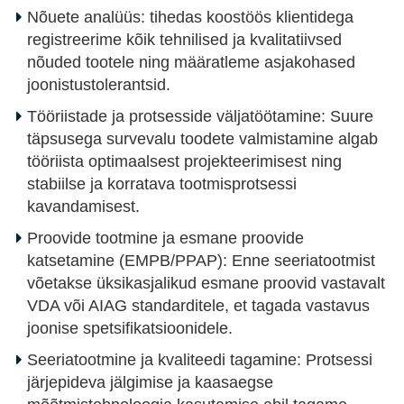
Nõuete analüüs: tihedas koostöös klientidega
registreerime kõik tehnilised ja kvalitatiivsed
nõuded tootele ning määratleme asjakohased
joonistustolerantsid.
Tööriistade ja protsesside väljatöötamine: Suure
täpsusega survevalu toodete valmistamine algab
tööriista optimaalsest projekteerimisest ning
stabiilse ja korratava tootmisprotsessi
kavandamisest.
Proovide tootmine ja esmane proovide
katsetamine (EMPB/PPAP): Enne seeriatootmist
võetakse üksikasjalikud esmane proovid vastavalt
VDA või AIAG standarditele, et tagada vastavus
joonise spetsifikatsioonidele.
Seeriatootmine ja kvaliteedi tagamine: Protsessi
järjepideva jälgimise ja kaasaegse