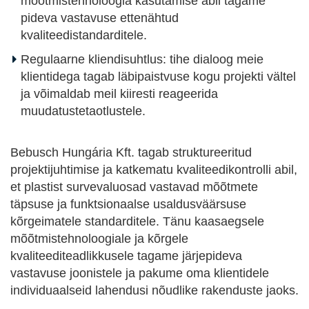
mõõtmistehnoloogia kasutamise abil tagame
pideva vastavuse ettenähtud
kvaliteedistandarditele.
Regulaarne kliendisuhtlus: tihe dialoog meie
klientidega tagab läbipaistvuse kogu projekti vältel
ja võimaldab meil kiiresti reageerida
muudatustetaotlustele.
Bebusch Hungária Kft. tagab struktureeritud
projektijuhtimise ja katkematu kvaliteedikontrolli abil,
et plastist survevaluosad vastavad mõõtmete
täpsuse ja funktsionaalse usaldusväärsuse
kõrgeimatele standarditele. Tänu kaasaegsele
mõõtmistehnoloogiale ja kõrgele
kvaliteediteadlikkusele tagame järjepideva
vastavuse joonistele ja pakume oma klientidele
individuaalseid lahendusi nõudlike rakenduste jaoks.