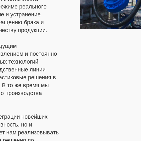
режиме реального
е и устранение
кращению брака и
честву продукции.
едущим
авлением и постоянно
ых технологий
одственные линии
астиковые решения в
 В то же время мы
го производства
теграции новейших
вность, но и
яет нам реализовывать
е решения по