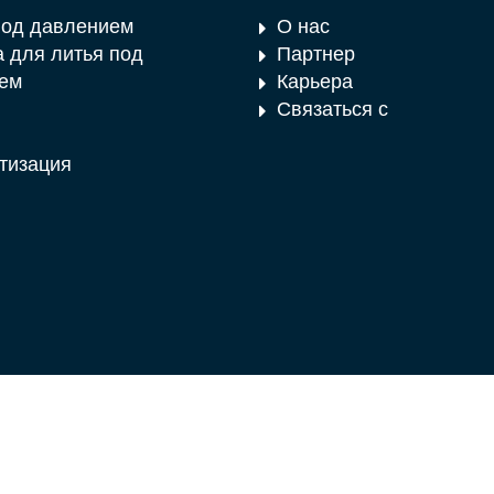
под давлением
О нас
 для литья под
Партнер
ем
Карьера
Связаться с
тизация
Карта сайта
Оттиск
Защита данных