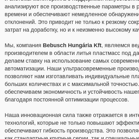
анализируют все производственные параметры в 
времени и обеспечивают немедленное обнаружени
отклонений. Это приводит не только к резкому со
затрат на доработку, но и к неизменно высокому ка
Мы, компания
Bebusch Hungária Kft
, являемся в
производителем в области литья пластмасс под д
делаем ставку на использование самых современн
автоматизации. Наши ультрасовременные произв
позволяют нам изготавливать индивидуальные пл
больших количествах и с максимальной точностью.
обеспечиваем экономичность и устойчивость наше
благодаря постоянной оптимизации процессов.
Наша инновационная сила также отражается в ин
технологий, которые не только повышают эффекти
обеспечивают гибкость производства. Это позвол
как стандартные крупные серии, так и специальны