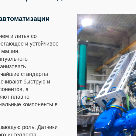
 автоматизации
ием и литья со
регающее и устойчивое
 машин,
ктуального
ганизовать
очайшие стандарты
печивают быструю и
онентов, а
ляют плавно
ональные компоненты в
шающую роль. Датчики
ого интеллекта