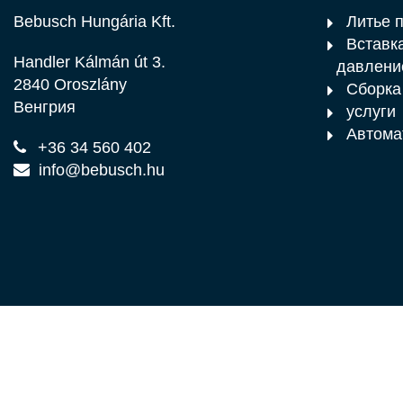
Bebusch Hungária Kft.
Литье 
Вставка
Handler Kálmán út 3.
давлени
2840 Oroszlány
Сборка
Венгрия
услуги
Автома
+36 34 560 402
info@bebusch.hu