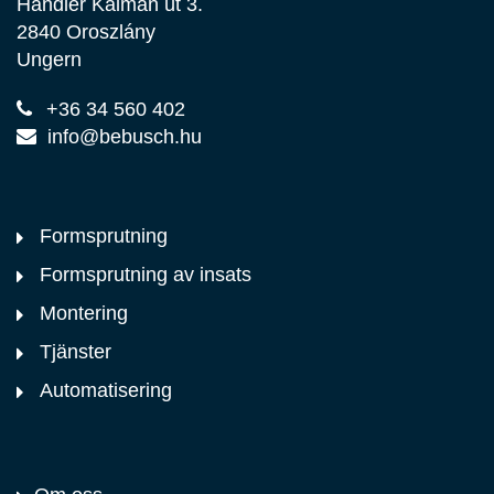
Handler Kálmán út 3.
2840 Oroszlány
Ungern
+36 34 560 402
info@bebusch.hu
Formsprutning
Formsprutning av insats
Montering
Tjänster
Automatisering