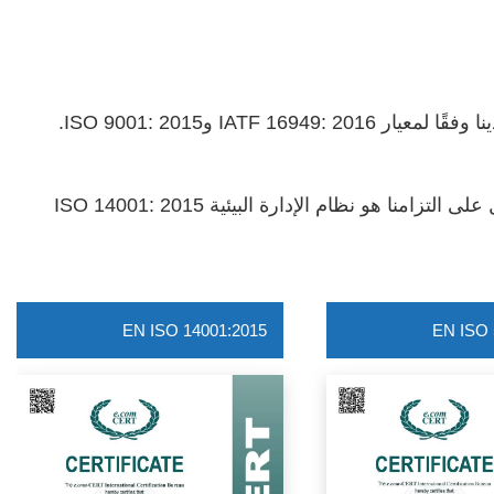
أكثر من 20 عامًا من الخبرة التي تميز طريقة عملنا. الجودة هي مطلبنا وبالتالي فقد حصلنا على شهادة نظام إدارة الجودة لدينا وفقًا لمعيار IATF 16949: 2016 وISO 9001: 2015.
نحن نضمن وصول المنتجات والخدمات الموفرة للطاقة إلى شركتنا وخروجها منها. هدفنا هو استخدام الطاقة بكفاءة. والدليل على التزامنا هو نظام الإدارة البيئية ISO 14001: 2015
EN ISO 14001:2015
EN ISO 