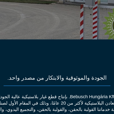
الجودة والموثوقية والابتكار من مصدر واحد.
تقوم شركة Bebusch Hungária Kft. بإنتاج قطع غيار بلاستيكية عال
البلاستيك والمعادن البلاستيكية لأكثر من 20 عامًا، وذلك في المق
ماتنا القولبة بالحقن، والقولبة بالحقن، والتجميع اليدوي، وا