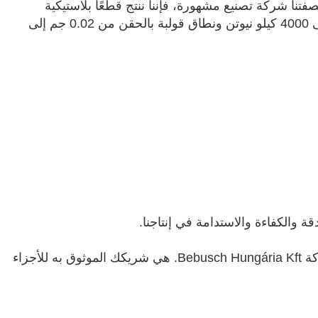
لاستيك. وبصفتنا شركة تصنيع مشهورة، فإننا ننتج قطعًا بلاستيكية
ومعدنية بلاستيكية مخصصة تلبي أعلى المتطلبات الصناعية. وبفضل ماكيناتنا الحديثة ذات قوة التثبيت من 250 كيلو نيوتن إلى 4000 كيلو نيوتن ونطاق قولبة بالحقن من 0.02 جم إلى
 والكفاءة والاستدامة في إنتاجنا.
نحن نعمل عن كثب مع عملائنا لتطوير حلول مبتكرة مصممة بدقة لتلبية احتياجاتهم. من التطوير إلى الإنتاج المتسلسل - شركة Bebusch Hungária Kft. هي شريكك الموثوق به للأجزاء