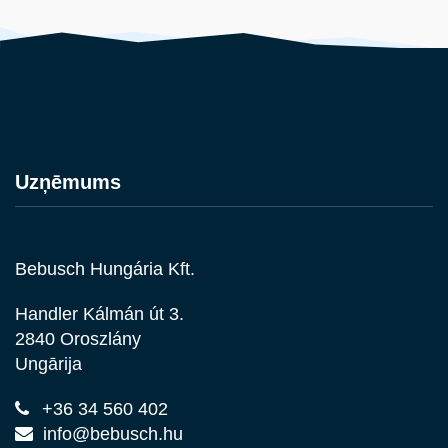
Uzņēmums
Bebusch Hungária Kft.
Handler Kálmán út 3.
2840 Oroszlány
Ungārija
+36 34 560 402
info@bebusch.hu