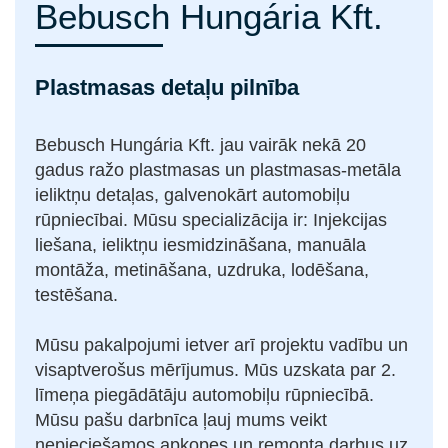
Bebusch Hungária Kft.
Plastmasas detaļu pilnība
Bebusch Hungária Kft. jau vairāk nekā 20
gadus ražo plastmasas un plastmasas-metāla
ieliktņu detaļas, galvenokārt automobiļu
rūpniecībai. Mūsu specializācija ir: Injekcijas
liešana, ieliktņu iesmidzināšana, manuāla
montāža, metināšana, uzdruka, lodēšana,
testēšana.
Mūsu pakalpojumi ietver arī projektu vadību un
visaptverošus mērījumus. Mūs uzskata par 2.
līmeņa piegādātāju automobiļu rūpniecībā.
Mūsu pašu darbnīca ļauj mums veikt
nepieciešamos apkopes un remonta darbus uz