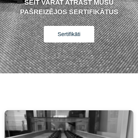
ŠEIT VARAT ATRAST MŪSU
PAŠREIZĒJOS SERTIFIKĀTUS
Sertifikāti