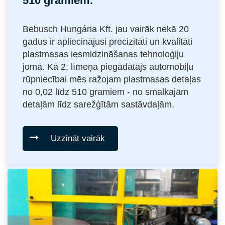
510 gramiem.
Bebusch Hungária Kft. jau vairāk nekā 20
gadus ir apliecinājusi precizitāti un kvalitāti
plastmasas iesmidzināšanas tehnoloģiju
jomā. Kā 2. līmeņa piegādātājs automobiļu
rūpniecībai mēs ražojam plastmasas detaļas
no 0,02 līdz 510 gramiem - no smalkajām
detaļām līdz sarežģītām sastāvdaļām.
Uzzināt vairāk