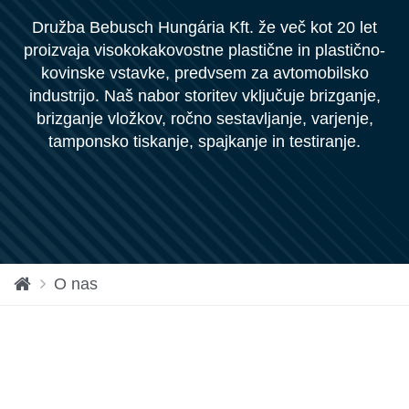
Družba Bebusch Hungária Kft. že več kot 20 let
proizvaja visokokakovostne plastične in plastično-
kovinske vstavke, predvsem za avtomobilsko
industrijo. Naš nabor storitev vključuje brizganje,
brizganje vložkov, ročno sestavljanje, varjenje,
tamponsko tiskanje, spajkanje in testiranje.
H
O nas
o
m
e