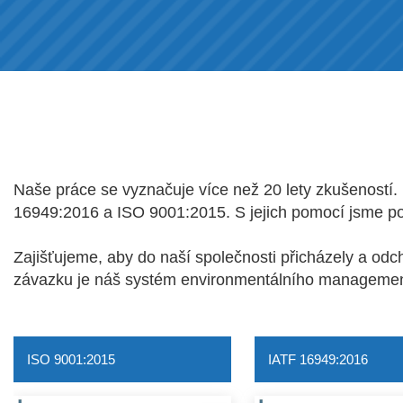
Naše práce se vyznačuje více než 20 lety zkušeností. 
16949:2016 a ISO 9001:2015. S jejich pomocí jsme podn
Zajišťujeme, aby do naší společnosti přicházely a od
závazku je náš systém environmentálního manageme
ISO 9001:2015
IATF 16949:2016