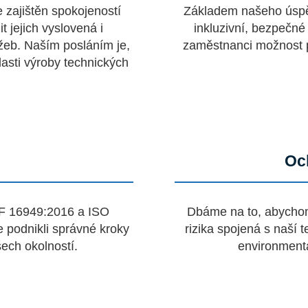
 zajištěn spokojeností
Základem našeho úspěc
 jejich vyslovená i
inkluzivní, bezpečné
žeb. Naším posláním je,
zaměstnanci možnost př
asti výroby technických
Oc
TF 16949:2016 a ISO
Dbáme na to, abychom i
 podnikli správné kroky
rizika spojená s naší 
šech okolností.
environment