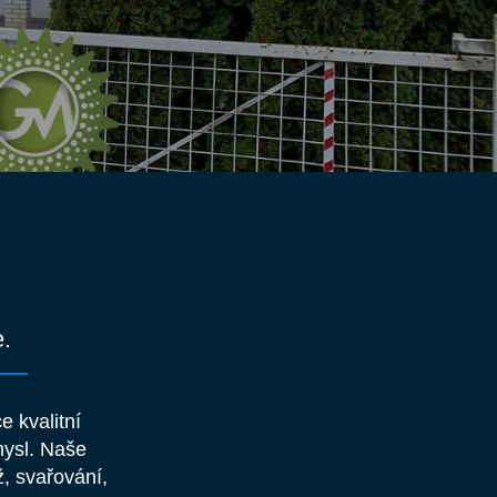
e.
e kvalitní
mysl. Naše
ž, svařování,