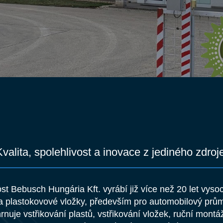
Kvalita, spolehlivost a inovace z jediného zdroj
t Bebusch Hungária Kft. vyrábí již více než 20 let vysoc
a plastokovové vložky, především pro automobilový prů
nuje vstřikování plastů, vstřikování vložek, ruční montá