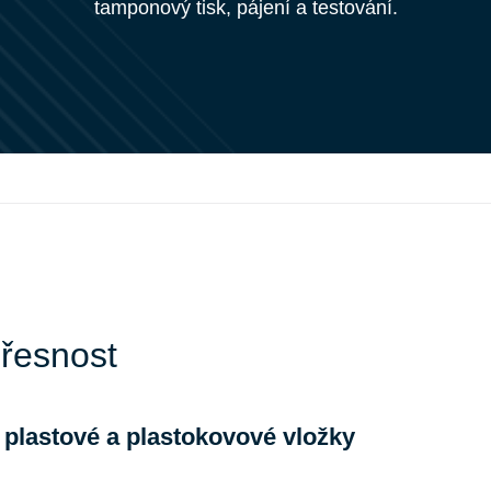
tamponový tisk, pájení a testování.
přesnost
í plastové a plastokovové vložky