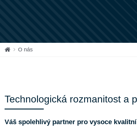
vs
O nás
tu
pn
í
str
án
ka
Technologická rozmanitost a 
Váš spolehlivý partner pro vysoce kvalitn