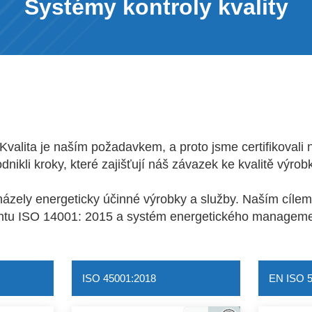
Systémy kontroly kvality
Kvalita je naším požadavkem, a proto jsme certifikovali 
ikli kroky, které zajišťují náš závazek ke kvalitě výro
cházely energeticky účinné výrobky a služby. Naším cíle
ntu ISO 14001: 2015 a systém energetického manageme
ISO 45001:2018
EN ISO 5