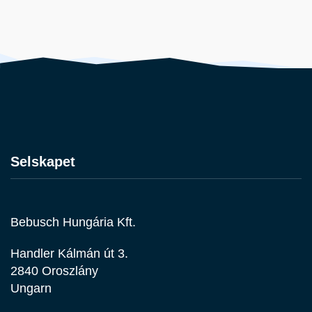
Selskapet
Bebusch Hungária Kft.
Handler Kálmán út 3.
2840 Oroszlány
Ungarn